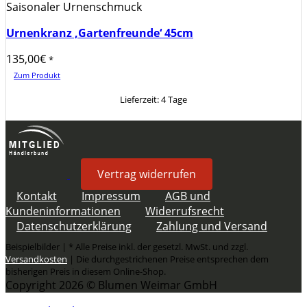
Saisonaler Urnenschmuck
Urnenkranz ‚Gartenfreunde‘ 45cm
135,00
€
*
Zum Produkt
Lieferzeit:
4 Tage
Vertrag widerrufen
Kontakt
Impressum
AGB und
Kundeninformationen
Widerrufsrecht
Datenschutzerklärung
Zahlung und Versand
Beispielbilder | * Alle Preise inkl. der gesetzl. MwSt. und zzgl.
Versandkosten
| Die durchgestrichenen Preise entsprechen dem
bisherigen Preis in diesem Online-Shop.
Copyright 2026 © Blumen Weimar GmbH